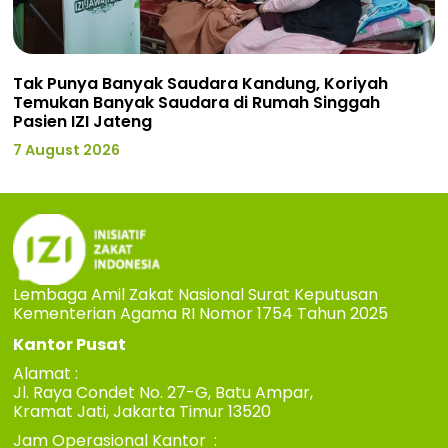
Tak Punya Banyak Saudara Kandung, Koriyah
Temukan Banyak Saudara di Rumah Singgah
Pasien IZI Jateng
7 August 2026
Lembaga Amil Zakat Nasional Surat Keputusan
Kementerian Agama RI Nomor 1754 Tahun 2025
Kantor Pusat
Alamat :
Jl. Raya Condet No. 27-G, Batu Ampar,
Kramat Jati, Jakarta Timur 13520
Jam Operasional Kantor :