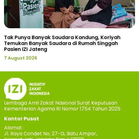
Tak Punya Banyak Saudara Kandung, Koriyah
Temukan Banyak Saudara di Rumah Singgah
Pasien IZI Jateng
7 August 2026
Lembaga Amil Zakat Nasional Surat Keputusan
Kementerian Agama RI Nomor 1754 Tahun 2025
Kantor Pusat
Alamat :
Jl. Raya Condet No. 27-G, Batu Ampar,