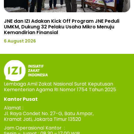
JNE dan IZI Adakan Kick Off Program JNE Peduli
UMKM, Dukung 32 Pelaku Usaha Mikro Menuju
Kemandirian Finansial
6 August 2026
Lembaga Amil Zakat Nasional Surat Keputusan
Kementerian Agama RI Nomor 1754 Tahun 2025
Kantor Pusat
Alamat :
Jl. Raya Condet No. 27-G, Batu Ampar,
Kramat Jati, Jakarta Timur 13520
Jam Operasional Kantor :
Senin – Jumat : 08.30 – 17.00 WIB