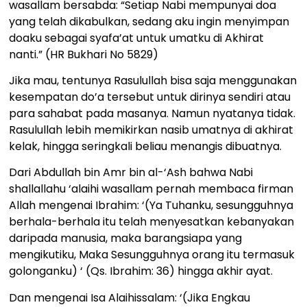
wasallam bersabda: “Setiap Nabi mempunyai doa
yang telah dikabulkan, sedang aku ingin menyimpan
doaku sebagai syafa’at untuk umatku di Akhirat
nanti.” (HR Bukhari No 5829)
Jika mau, tentunya Rasulullah bisa saja menggunakan
kesempatan do’a tersebut untuk dirinya sendiri atau
para sahabat pada masanya. Namun nyatanya tidak.
Rasulullah lebih memikirkan nasib umatnya di akhirat
kelak, hingga seringkali beliau menangis dibuatnya.
Dari Abdullah bin Amr bin al-‘Ash bahwa Nabi
shallallahu ‘alaihi wasallam pernah membaca firman
Allah mengenai Ibrahim: ‘(Ya Tuhanku, sesungguhnya
berhala-berhala itu telah menyesatkan kebanyakan
daripada manusia, maka barangsiapa yang
mengikutiku, Maka Sesungguhnya orang itu termasuk
golonganku) ‘ (Qs. Ibrahim: 36) hingga akhir ayat.
Dan mengenai Isa Alaihissalam: ‘(Jika Engkau