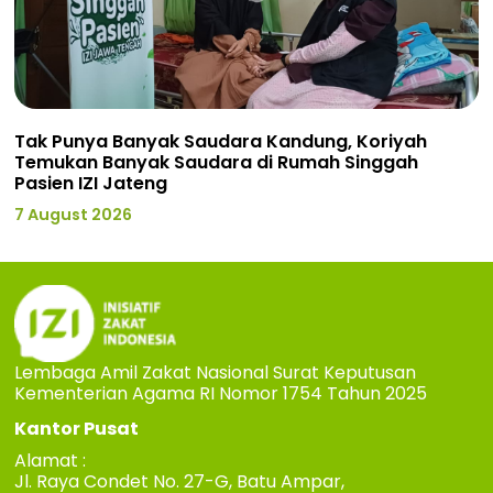
Tak Punya Banyak Saudara Kandung, Koriyah
Temukan Banyak Saudara di Rumah Singgah
Pasien IZI Jateng
7 August 2026
Lembaga Amil Zakat Nasional Surat Keputusan
Kementerian Agama RI Nomor 1754 Tahun 2025
Kantor Pusat
Alamat :
Jl. Raya Condet No. 27-G, Batu Ampar,