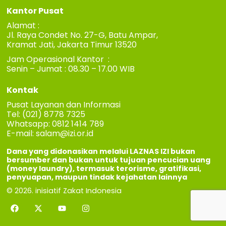
Kantor Pusat
Alamat :
Jl. Raya Condet No. 27-G, Batu Ampar,
Kramat Jati, Jakarta Timur 13520
Jam Operasional Kantor :
Senin – Jumat : 08.30 – 17.00 WIB
Kontak
Pusat Layanan dan Informasi
Tel: (021) 8778 7325
Whatsapp: 0812 1414 789
E-mail:
salam@izi.or.id
Dana yang didonasikan melalui LAZNAS IZI bukan
bersumber dan bukan untuk tujuan pencucian uang
(money laundry), termasuk terorisme, gratifikasi,
penyuapan, maupun tindak kejahatan lainnya
© 2026. inisiatif Zakat Indonesia