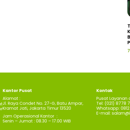
P
7
Kantor Pusat
Kontak
Alamat :
Pusat Layanan 
Jl. Raya Condet No. 27-G, Batu Ampar,
Tel: (021) 8778 
t
Kramat Jati, Jakarta Timur 13520
Whatsapp: 0812 
r
E-mail:
salam@iz
Jam Operasional Kantor :
Senin – Jumat : 08.30 – 17.00 WIB