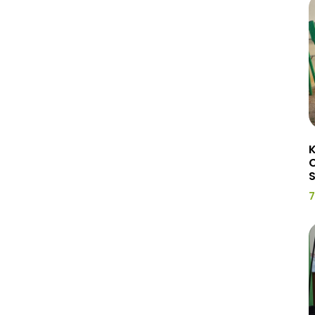
K
C
7