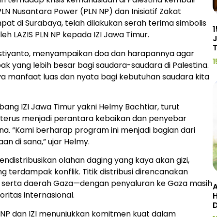
PLN Nusantara Power (PLN NP) dan Inisiatif Zakat
mpat di Surabaya, telah dilakukan serah terima simbolis
1
eh LAZIS PLN NP kepada IZI Jawa Timur.
J
Prastiyanto, menyampaikan doa dan harapannya agar
1
k yang lebih besar bagi saudara-saudara di Palestina.
nya manfaat luas dan nyata bagi kebutuhan saudara kita
ang IZI Jawa Timur yakni Helmy Bachtiar, turut
terus menjadi perantara kebaikan dan penyebar
na. “Kami berharap program ini menjadi bagian dari
an di sana,” ujar Helmy.
ndistribusikan olahan daging yang kaya akan gizi,
 terdampak konflik. Titik distribusi direncanakan
a, serta daerah Gaza—dengan penyaluran ke Gaza masih
A
itas internasional.
H
LN NP dan IZI menunjukkan komitmen kuat dalam