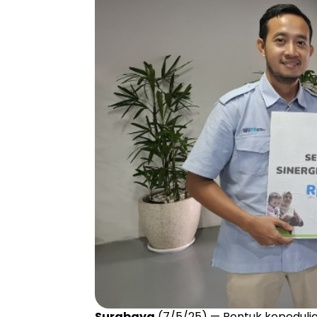
Surabaya
(7/5/25) — Bentuk kepedulia