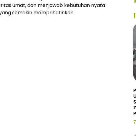
1
itas umat, dan menjawab kebutuhan nyata
i yang semakin memprihatinkan.
U
Z
P
7