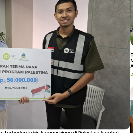
D
2
n terhadap krisis kemanusiaan di Palestina kembali