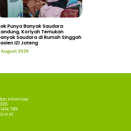
Tak Punya Banyak Saudara
Kandung, Koriyah Temukan
Banyak Saudara di Rumah Singgah
asien IZI Jateng
 August 2026
dan Informasi
7325
1414 789
i.or.id