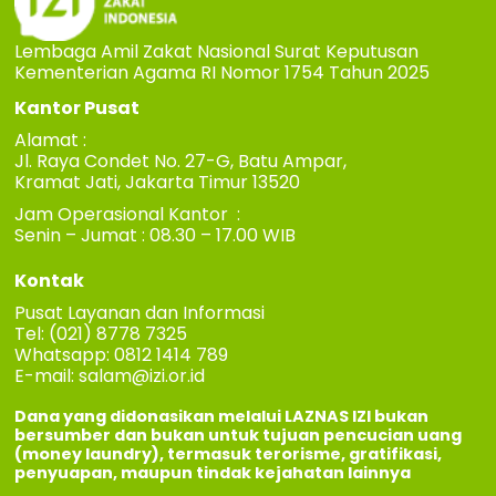
Lembaga Amil Zakat Nasional Surat Keputusan
Kementerian Agama RI Nomor 1754 Tahun 2025
Kantor Pusat
Alamat :
Jl. Raya Condet No. 27-G, Batu Ampar,
Kramat Jati, Jakarta Timur 13520
Jam Operasional Kantor :
Senin – Jumat : 08.30 – 17.00 WIB
Kontak
Pusat Layanan dan Informasi
Tel: (021) 8778 7325
Whatsapp: 0812 1414 789
E-mail:
salam@izi.or.id
Dana yang didonasikan melalui LAZNAS IZI bukan
bersumber dan bukan untuk tujuan pencucian uang
(money laundry), termasuk terorisme, gratifikasi,
penyuapan, maupun tindak kejahatan lainnya