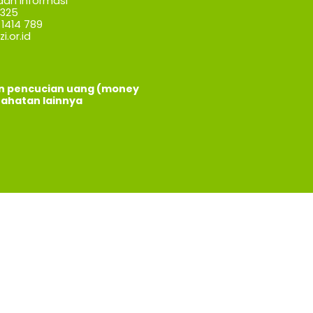
dan Informasi
7325
1414 789
i.or.id
an pencucian uang (money
jahatan lainnya