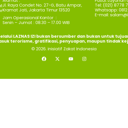
Alamat :
Pusat Layanan 
Jl. Raya Condet No. 27-G, Batu Ampar,
Tel: (021) 8778 
t
Kramat Jati, Jakarta Timur 13520
Whatsapp: 0812 
r
E-mail:
salam@iz
Jam Operasional Kantor :
Senin – Jumat : 08.30 – 17.00 WIB
elalui LAZNAS IZI bukan bersumber dan bukan untuk tuju
asuk terorisme, gratifikasi, penyuapan, maupun tindak ke
© 2026. inisiatif Zakat Indonesia