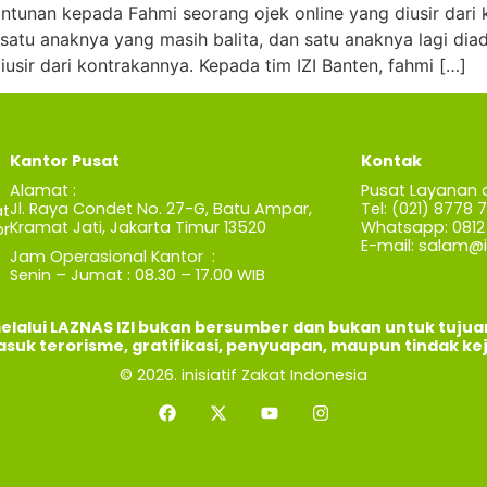
ntunan kepada Fahmi seorang ojek online yang diusir da
 satu anaknya yang masih balita, dan satu anaknya lagi dia
sir dari kontrakannya. Kepada tim IZI Banten, fahmi […]
Kantor Pusat
Kontak
Alamat :
Pusat Layanan 
Jl. Raya Condet No. 27-G, Batu Ampar,
Tel: (021) 8778 
t
Kramat Jati, Jakarta Timur 13520
Whatsapp: 0812 
r
E-mail:
salam@iz
Jam Operasional Kantor :
Senin – Jumat : 08.30 – 17.00 WIB
elalui LAZNAS IZI bukan bersumber dan bukan untuk tuju
asuk terorisme, gratifikasi, penyuapan, maupun tindak ke
© 2026. inisiatif Zakat Indonesia