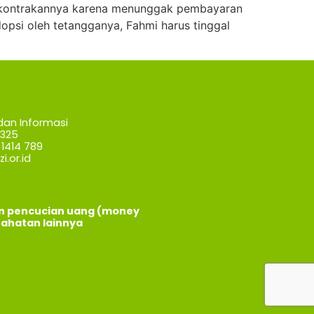
ri kontrakannya karena menunggak pembayaran
dopsi oleh tetangganya, Fahmi harus tinggal
dan Informasi
7325
1414 789
i.or.id
an pencucian uang (money
jahatan lainnya