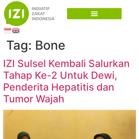
Tag:
Bone
IZI Sulsel Kembali Salurkan
Tahap Ke-2 Untuk Dewi,
Penderita Hepatitis dan
Tumor Wajah