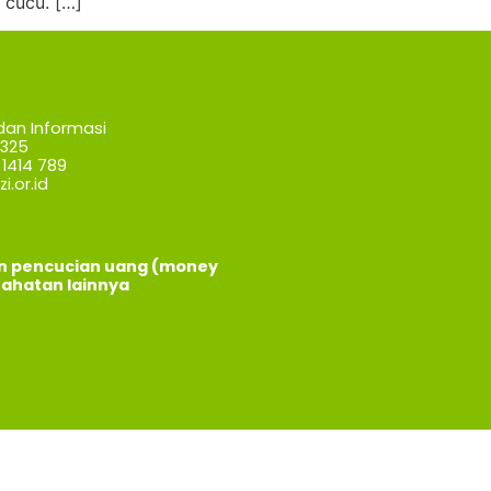
 cucu. […]
dan Informasi
7325
1414 789
i.or.id
an pencucian uang (money
jahatan lainnya