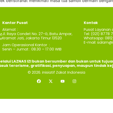
ek beristirahat menikmati masa tua sambil bermain dengan
Kantor Pusat
Kontak
Alamat :
Pusat Layanan 
Jl. Raya Condet No. 27-G, Batu Ampar,
Tel: (021) 8778 
t
Kramat Jati, Jakarta Timur 13520
Whatsapp: 0812 
r
E-mail:
salam@iz
Jam Operasional Kantor :
Senin – Jumat : 08.30 – 17.00 WIB
elalui LAZNAS IZI bukan bersumber dan bukan untuk tuju
asuk terorisme, gratifikasi, penyuapan, maupun tindak ke
© 2026. inisiatif Zakat Indonesia