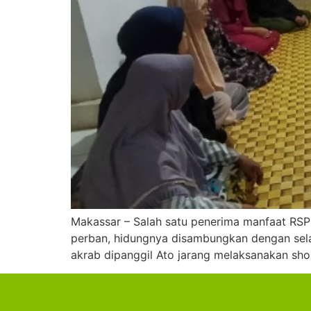
Makassar – Salah satu penerima manfaat RSP 
perban, hidungnya disambungkan dengan selan
akrab dipanggil Ato jarang melaksanakan sho