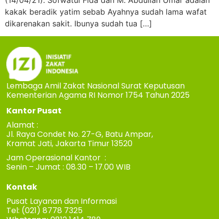
(14/04/21). Sofwatul Fida dan M. Abdullah Umar adalah
kakak beradik yatim sebab Ayahnya sudah lama wafat
dikarenakan sakit. Ibunya sudah tua […]
Lembaga Amil Zakat Nasional Surat Keputusan
Kementerian Agama RI Nomor 1754 Tahun 2025
Kantor Pusat
Alamat :
Jl. Raya Condet No. 27-G, Batu Ampar,
Kramat Jati, Jakarta Timur 13520
Jam Operasional Kantor :
Senin – Jumat : 08.30 – 17.00 WIB
Kontak
Pusat Layanan dan Informasi
Tel: (021) 8778 7325