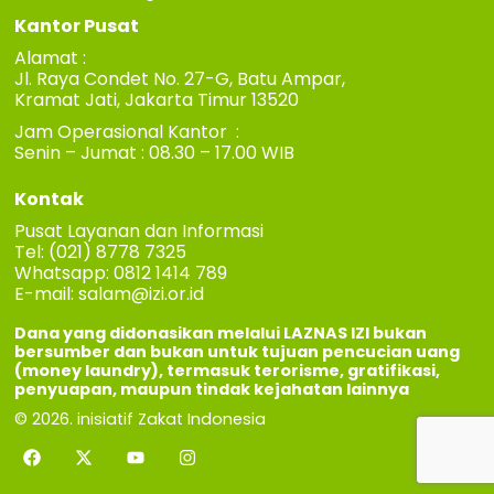
Kantor Pusat
Alamat :
Jl. Raya Condet No. 27-G, Batu Ampar,
Kramat Jati, Jakarta Timur 13520
Jam Operasional Kantor :
Senin – Jumat : 08.30 – 17.00 WIB
Kontak
Pusat Layanan dan Informasi
Tel: (021) 8778 7325
Whatsapp: 0812 1414 789
E-mail:
salam@izi.or.id
Dana yang didonasikan melalui LAZNAS IZI bukan
bersumber dan bukan untuk tujuan pencucian uang
(money laundry), termasuk terorisme, gratifikasi,
penyuapan, maupun tindak kejahatan lainnya
© 2026. inisiatif Zakat Indonesia