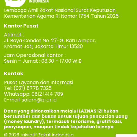
Lembaga Amil Zakat Nasional Surat Keputusan
Kementerian Agama RI Nomor 1754 Tahun 2025
Kantor Pusat
Alamat :
Jl. Raya Condet No. 27-G, Batu Ampar,
Kramat Jati, Jakarta Timur 13520
Jam Operasional Kantor :
Senin – Jumat : 08.30 – 17.00 WIB
Kontak
Pusat Layanan dan Informasi
Tel: (021) 8778 7325
Whatsapp: 0812 1414 789
E-mail:
salam@izi.or.id
Dana yang didonasikan melalui LAZNAS IZI bukan
bersumber dan bukan untuk tujuan pencucian uang
(money laundry), termasuk terorisme, gratifikasi,
penyuapan, maupun tindak kejahatan lainnya
© 2026. inisiatif Zakat Indonesia