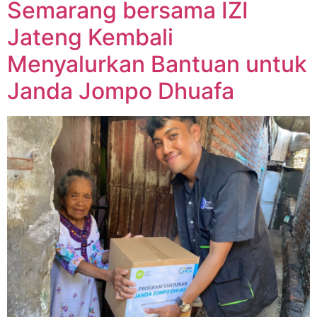
Semarang bersama IZI
Jateng Kembali
Menyalurkan Bantuan untuk
Janda Jompo Dhuafa