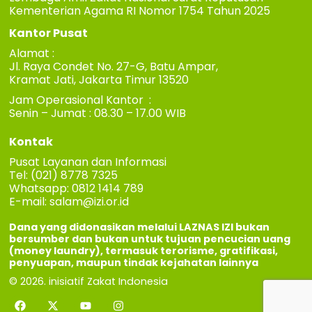
Kementerian Agama RI Nomor 1754 Tahun 2025
Kantor Pusat
Alamat :
Jl. Raya Condet No. 27-G, Batu Ampar,
Kramat Jati, Jakarta Timur 13520
Jam Operasional Kantor :
Senin – Jumat : 08.30 – 17.00 WIB
Kontak
Pusat Layanan dan Informasi
Tel: (021) 8778 7325
Whatsapp: 0812 1414 789
E-mail:
salam@izi.or.id
Dana yang didonasikan melalui LAZNAS IZI bukan
bersumber dan bukan untuk tujuan pencucian uang
(money laundry), termasuk terorisme, gratifikasi,
penyuapan, maupun tindak kejahatan lainnya
© 2026. inisiatif Zakat Indonesia