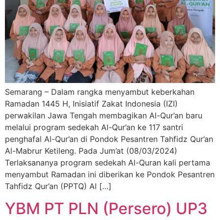
Semarang – Dalam rangka menyambut keberkahan
Ramadan 1445 H, Inisiatif Zakat Indonesia (IZI)
perwakilan Jawa Tengah membagikan Al-Qur’an baru
melalui program sedekah Al-Qur’an ke 117 santri
penghafal Al-Qur’an di Pondok Pesantren Tahfidz Qur’an
Al-Mabrur Ketileng. Pada Jum’at (08/03/2024)
Terlaksananya program sedekah Al-Quran kali pertama
menyambut Ramadan ini diberikan ke Pondok Pesantren
Tahfidz Qur’an (PPTQ) Al […]
YBM PT PLN (Persero) UP3