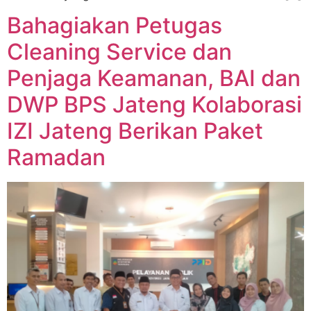
Bahagiakan Petugas
Cleaning Service dan
Penjaga Keamanan, BAI dan
DWP BPS Jateng Kolaborasi
IZI Jateng Berikan Paket
Ramadan