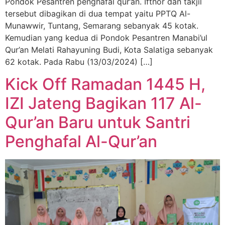
Pondok Pesantren penghafal qur’an. Ifthor dan takjil
tersebut dibagikan di dua tempat yaitu PPTQ Al-
Munawwir, Tuntang, Semarang sebanyak 45 kotak.
Kemudian yang kedua di Pondok Pesantren Manabi’ul
Qur’an Melati Rahayuning Budi, Kota Salatiga sebanyak
62 kotak. Pada Rabu (13/03/2024) […]
Kick Off Ramadan 1445 H,
IZI Jateng Bagikan 117 Al-
Qur’an Baru untuk Santri
Penghafal Al-Qur’an