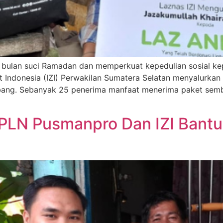
ulan suci Ramadan dan memperkuat kepedulian sosial k
at Indonesia (IZI) Perwakilan Sumatera Selatan menyalurk
bang. Sebanyak 25 penerima manfaat menerima paket sem
PLN Pusmanpro Dan IZI Bantu 