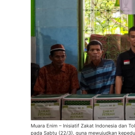
Muara Enim – Inisiatif Zakat Indonesia dan T
pada Sabtu (22/3), guna mewujudkan kepedul