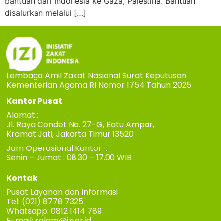
bantuan dari Indonesia ke Gaza, Palestina. Bantuan
disalurkan melalui […]
Lembaga Amil Zakat Nasional Surat Keputusan
Kementerian Agama RI Nomor 1754 Tahun 2025
Kantor Pusat
Alamat :
Jl. Raya Condet No. 27-G, Batu Ampar,
Kramat Jati, Jakarta Timur 13520
Jam Operasional Kantor :
Senin – Jumat : 08.30 – 17.00 WIB
Kontak
Pusat Layanan dan Informasi
Tel: (021) 8778 7325
Whatsapp: 0812 1414 789
E-mail:
salam@izi.or.id