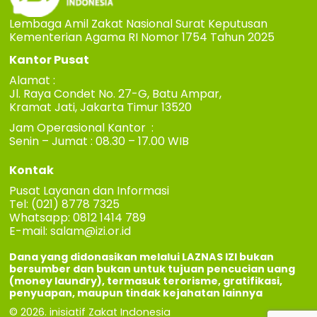
Lembaga Amil Zakat Nasional Surat Keputusan
Kementerian Agama RI Nomor 1754 Tahun 2025
Kantor Pusat
Alamat :
Jl. Raya Condet No. 27-G, Batu Ampar,
Kramat Jati, Jakarta Timur 13520
Jam Operasional Kantor :
Senin – Jumat : 08.30 – 17.00 WIB
Kontak
Pusat Layanan dan Informasi
Tel: (021) 8778 7325
Whatsapp: 0812 1414 789
E-mail:
salam@izi.or.id
Dana yang didonasikan melalui LAZNAS IZI bukan
bersumber dan bukan untuk tujuan pencucian uang
(money laundry), termasuk terorisme, gratifikasi,
penyuapan, maupun tindak kejahatan lainnya
© 2026. inisiatif Zakat Indonesia