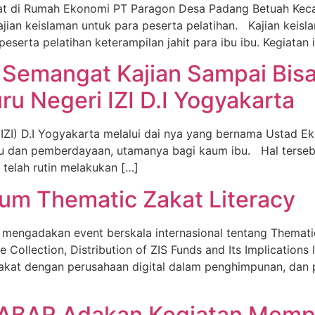
t di Rumah Ekonomi PT Paragon Desa Padang Betuah Kec
jian keislaman untuk para peserta pelatihan. Kajian keisl
erta pelatihan keterampilan jahit para ibu ibu. Kegiatan in
l Semangat Kajian Sampai Bisa
ru Negeri IZI D.I Yogyakarta
a (IZI) D.I Yogyakarta melalui dai nya yang bernama Ustad
 dan pemberdayaan, utamanya bagi kaum ibu. Hal tersebut
 telah rutin melakukan […]
rum Thematic Zakat Literacy
an mengadakan event berskala internasional tentang Themat
e Collection, Distribution of ZIS Funds and Its Implications 
zakat dengan perusahaan digital dalam penghimpunan, dan p
ABAR Adakan Kegiatan Memperi