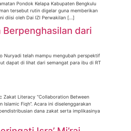
amatan Pondok Kelapa Kabupaten Bengkulu
aman tersebut rutin digelar guna memberikan
i diisi oleh Dai IZI Perwakilan […]
 Berpenghasilan dari
 Eko Nuryadi telah mampu mengubah perspektif
 dapat di lihat dari semangat para ibu di RT
ic Zakat Literacy “Collaboration Between
In Islamic Fiqh”. Acara ini diselenggarakan
endistribusian dana zakat serta implikasinya
ngati Isra’ Mi’raj