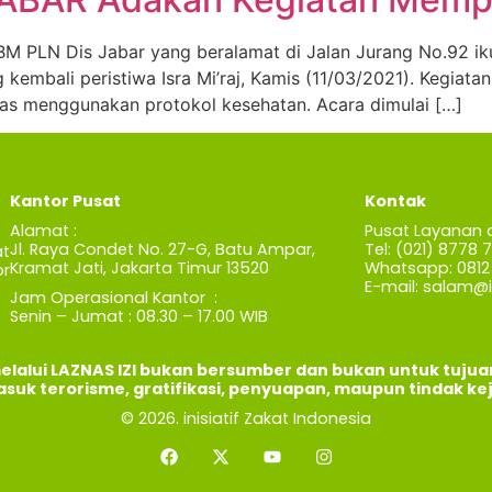
 PLN Dis Jabar yang beralamat di Jalan Jurang No.92 ikut 
mbali peristiwa Isra Mi’raj, Kamis (11/03/2021). Kegiatan i
as menggunakan protokol kesehatan. Acara dimulai […]
Kantor Pusat
Kontak
Alamat :
Pusat Layanan 
Jl. Raya Condet No. 27-G, Batu Ampar,
Tel: (021) 8778 
t
Kramat Jati, Jakarta Timur 13520
Whatsapp: 0812 
r
E-mail:
salam@iz
Jam Operasional Kantor :
Senin – Jumat : 08.30 – 17.00 WIB
elalui LAZNAS IZI bukan bersumber dan bukan untuk tuju
asuk terorisme, gratifikasi, penyuapan, maupun tindak ke
© 2026. inisiatif Zakat Indonesia