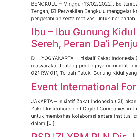
BENGKULU – Minggu (13/02/2022), Bertempa
Tengah, IZI Perwakilan Bengkulu menggelar ka
pengetahuan serta motivasi untuk beribadah pes
Ibu – Ibu Gunung Kidu
Sereh, Peran Da’i Penju
D. I. YOGYAKARTA – Inisiatif Zakat Indonesi
masyarakat tentang pentingnya menuntut ilmu
021 RW 011, Terbah Patuk, Gunung Kidul yang
Event International Fo
JAKARTA – Inisiatif Zakat Indonesia (IZI) ak
Zakat Institutions and Digital Companies in th
untuk membahas kolaborasi antara institusi 
dalam […]
RSP IZI YBM PLN Dis J