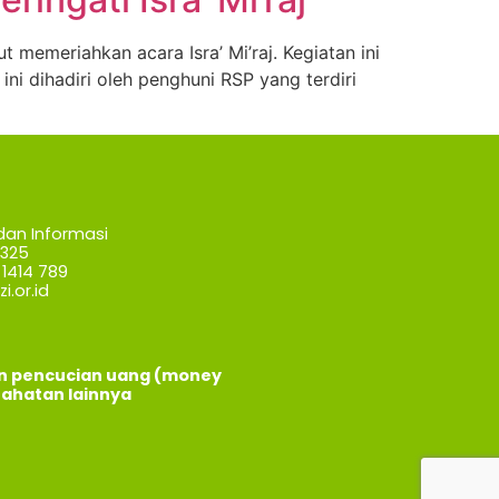
memeriahkan acara Isra’ Mi’raj. Kegiatan ini
ni dihadiri oleh penghuni RSP yang terdiri
dan Informasi
7325
1414 789
i.or.id
an pencucian uang (money
jahatan lainnya