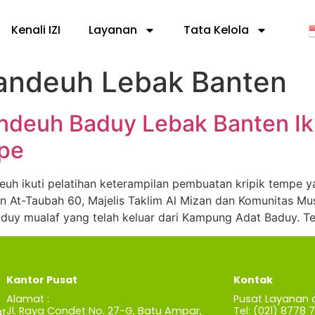
Kenali IZI
Layanan
Tata Kelola
ndeuh Lebak Banten
deuh Baduy Lebak Banten Iku
pe
 ikuti pelatihan keterampilan pembuatan kripik tempe ya
n At-Taubah 60, Majelis Taklim Al Mizan dan Komunitas M
y mualaf yang telah keluar dari Kampung Adat Baduy. Ter
Kantor Pusat
Kontak
Alamat :
Pusat Layanan 
Jl. Raya Condet No. 27-G, Batu Ampar,
Tel: (021) 8778 
t