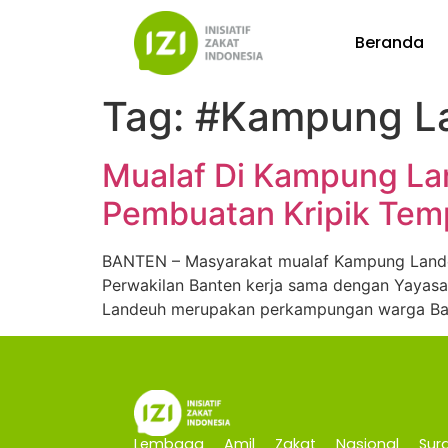
Beranda
Tag:
#Kampung La
Mualaf Di Kampung Lan
Pembuatan Kripik Tem
BANTEN – Masyarakat mualaf Kampung Landeuh
Perwakilan Banten kerja sama dengan Yayasa
Landeuh merupakan perkampungan warga Badu
Lembaga Amil Zakat Nasional Sura