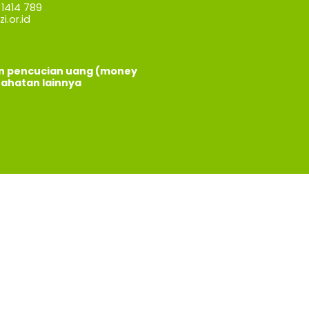
1414 789
i.or.id
an pencucian uang (money
jahatan lainnya