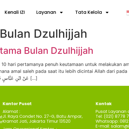
Kenali IZI
Layanan
Tata Kelola
ulan Dzulhijjah
tama Bulan Dzulhijjah
ng 10 hari pertamanya penuh keutamaan untuk melakukan a
na amal saleh pada saat itu lebih dicintai Allah dari pada h
Dzulhijjah, berikut hadisnya; عَنْ ابْنِ عَبَّاسٍ قَالَ: قَالَ رَسُولُ اللَّهِ […]
Kantor Pusat
Kontak
Alamat :
Pusat Layanan 
Jl. Raya Condet No. 27-G, Batu Ampar,
Tel: (021) 8778 
t
Kramat Jati, Jakarta Timur 13520
Whatsapp: 0812 
r
E-mail:
salam@iz
Jam Operasional Kantor :