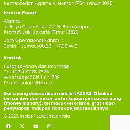
Kementerian Agama RI Nomor 1754 Tahun 2025
Kantor Pusat
Alamat :
Jl. Raya Condet No. 27-G, Batu Ampar,
Kramat Jati, Jakarta Timur 13520
Jam Operasional Kantor :
Senin – Jumat : 08.30 – 17.00 WIB
Kontak
Pusat Layanan dan Informasi
Tel: (021) 8778 7325
Whatsapp: 0812 1414 789
E-mail:
salam@izi.or.id
Dana yang didonasikan melalui LAZNAS IZI bukan
bersumber dan bukan untuk tujuan pencucian uang
(money laundry), termasuk terorisme, gratifikasi,
penyuapan, maupun tindak kejahatan lainnya
© 2026. inisiatif Zakat Indonesia