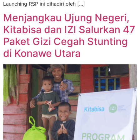
Launching RSP ini dihadiri oleh […]
Menjangkau Ujung Negeri,
Kitabisa dan IZI Salurkan 47
Paket Gizi Cegah Stunting
di Konawe Utara