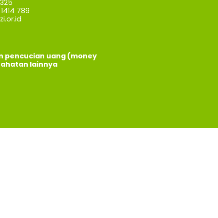
7325
1414 789
i.or.id
an pencucian uang (money
jahatan lainnya