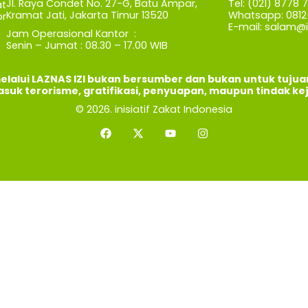
Jl. Raya Condet No. 27-G, Batu Ampar,
Tel: (021) 8778 
t
Kramat Jati, Jakarta Timur 13520
Whatsapp: 0812 
r
E-mail:
salam@iz
Jam Operasional Kantor :
Senin – Jumat : 08.30 – 17.00 WIB
elalui LAZNAS IZI bukan bersumber dan bukan untuk tuju
asuk terorisme, gratifikasi, penyuapan, maupun tindak ke
© 2026. inisiatif Zakat Indonesia