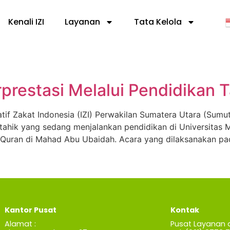
Kenali IZI
Layanan
Tata Kelola
prestasi Melalui Pendidikan 
tif Zakat Indonesia (IZI) Perwakilan Sumatera Utara (Su
tahik yang sedang menjalankan pendidikan di Universita
l Quran di Mahad Abu Ubaidah. Acara yang dilaksanakan pad
Kantor Pusat
Kontak
Alamat :
Pusat Layanan 