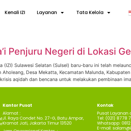
Kenali IZI
Layanan
Tata Kelola
a’i Penjuru Negeri di Lokasi 
(IZI) Sulawesi Selatan (Sulsel) baru-baru ini telah melaunc
n Aholeang, Desa Mekatta, Kecamatan Malunda, Kabupaten 
krisis aqidah dan bencana untuk melakukan pembinaan iman
Kantor Pusat
Kontak
Alamat :
Pusat Layanan 
Jl. Raya Condet No. 27-G, Batu Ampar,
Tel: (021) 8778 
t
Kramat Jati, Jakarta Timur 13520
Whatsapp: 0812 
r
E-mail:
salam@iz
Jam Operasional Kantor :