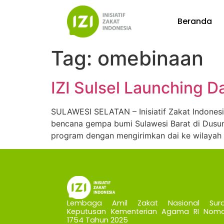
Beranda
Tag:
omebinaan
IZI Sulsel Launching D
SULAWESI SELATAN – Inisiatif Zakat Indonesia 
bencana gempa bumi Sulawesi Barat di Dusu
program dengan mengirimkan dai ke wilayah 
Lembaga Amil Zakat Nasional Sura
Keputusan Kementerian Agama RI Nomo
1754 Tahun 2025