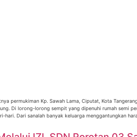
atnya permukiman Kp. Sawah Lama, Ciputat, Kota Tangeran
g. Di lorong-lorong sempit yang dipenuhi rumah semi perm
-hari. Dari sanalah banyak keluarga menggantungkan hara
Melalui IZI, SDN Rorotan 03 S