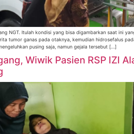
ang NGT. Itulah kondisi yang bisa digambarkan saat ini y
rita tumor ganas pada otaknya, kemudian hidrosefalus pad
ngeluhkan pusing saja, namun gejala tersebut […]
ang, Wiwik Pasien RSP IZI Al
g