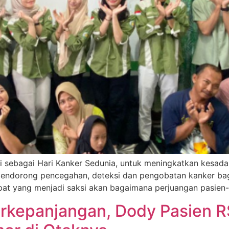
ti sebagai Hari Kanker Sedunia, untuk meningkatkan kesadar
mendorong pencegahan, deteksi dan pengobatan kanker ba
pat yang menjadi saksi akan bagaimana perjuangan pasien-
erkepanjangan, Dody Pasien R