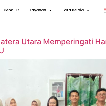
Kenali IZI
Layanan
Tata Kelola
tera Utara Memperingati Har
U