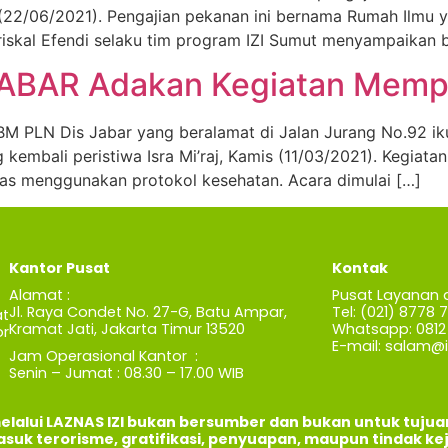
 (22/06/2021). Pengajian pekanan ini bernama Rumah Ilmu y
iskal Efendi selaku tim program IZI Sumut menyampaikan 
ABAR Adakan Kegiatan Memperi
 PLN Dis Jabar yang beralamat di Jalan Jurang No.92 ikut 
mbali peristiwa Isra Mi’raj, Kamis (11/03/2021). Kegiatan i
as menggunakan protokol kesehatan. Acara dimulai […]
Kantor Pusat
Kontak
Alamat :
Pusat Layanan 
Jl. Raya Condet No. 27-G, Batu Ampar,
Tel: (021) 8778 
t
Kramat Jati, Jakarta Timur 13520
Whatsapp: 0812 
r
E-mail:
salam@iz
Jam Operasional Kantor :
Senin – Jumat : 08.30 – 17.00 WIB
elalui LAZNAS IZI bukan bersumber dan bukan untuk tuju
asuk terorisme, gratifikasi, penyuapan, maupun tindak ke