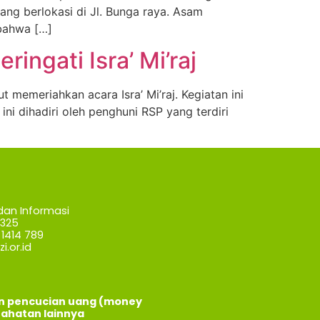
ang berlokasi di Jl. Bunga raya. Asam
bahwa […]
ngati Isra’ Mi’raj
memeriahkan acara Isra’ Mi’raj. Kegiatan ini
ni dihadiri oleh penghuni RSP yang terdiri
dan Informasi
7325
1414 789
i.or.id
an pencucian uang (money
jahatan lainnya