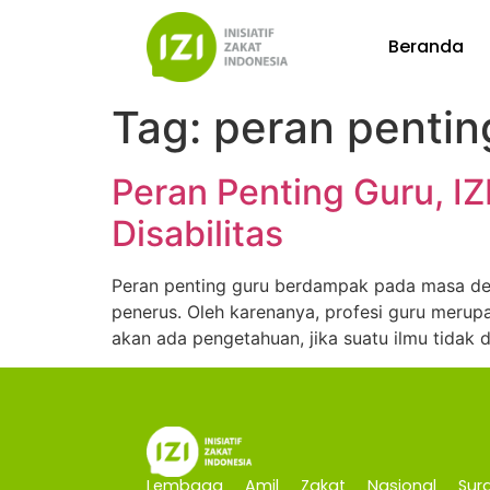
Beranda
Tag:
peran pentin
Peran Penting Guru, IZ
Disabilitas
Peran penting guru berdampak pada masa dep
penerus. Oleh karenanya, profesi guru merup
akan ada pengetahuan, jika suatu ilmu tidak 
Lembaga Amil Zakat Nasional Sura