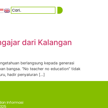
ngajar dari Kalangan
engetahuan berlangsung kepada generasi
an bangsa. “No teacher no education” tidak
ru, hadir penyaluran […]
dan Informasi
7325