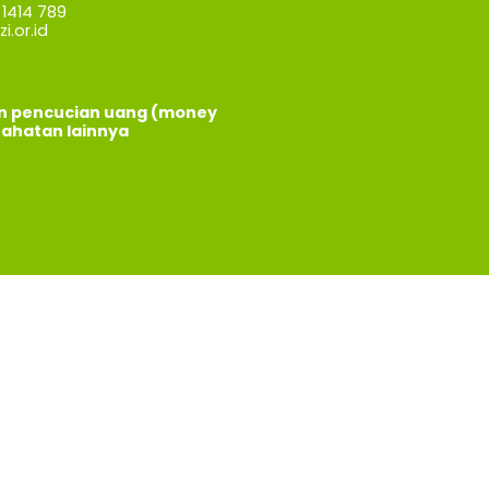
1414 789
i.or.id
an pencucian uang (money
jahatan lainnya