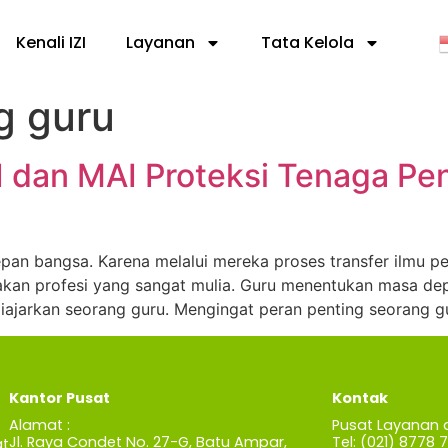
Kenali IZI
Layanan
Tata Kelola
g guru
I dan MAI Proteksi Tenaga Pe
an bangsa. Karena melalui mereka proses transfer ilmu p
akan profesi yang sangat mulia. Guru menentukan masa dep
diajarkan seorang guru. Mengingat peran penting seorang gu
Kantor Pusat
Kontak
Alamat :
Pusat Layanan 
Jl. Raya Condet No. 27-G, Batu Ampar,
Tel: (021) 8778 
t