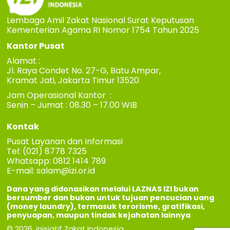
Lembaga Amil Zakat Nasional Surat Keputusan
Kementerian Agama RI Nomor 1754 Tahun 2025
Kantor Pusat
Alamat :
Jl. Raya Condet No. 27-G, Batu Ampar,
Kramat Jati, Jakarta Timur 13520
Jam Operasional Kantor :
Senin – Jumat : 08.30 – 17.00 WIB
Kontak
Pusat Layanan dan Informasi
Tel: (021) 8778 7325
Whatsapp: 0812 1414 789
E-mail:
salam@izi.or.id
Dana yang didonasikan melalui LAZNAS IZI bukan
bersumber dan bukan untuk tujuan pencucian uang
(money laundry), termasuk terorisme, gratifikasi,
penyuapan, maupun tindak kejahatan lainnya
© 2026. inisiatif Zakat Indonesia