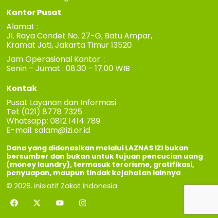
Kantor Pusat
Alamat :
Jl. Raya Condet No. 27-G, Batu Ampar,
Kramat Jati, Jakarta Timur 13520
Jam Operasional Kantor :
Senin – Jumat : 08.30 – 17.00 WIB
Kontak
Pusat Layanan dan Informasi
Tel: (021) 8778 7325
Whatsapp: 0812 1414 789
E-mail:
salam@izi.or.id
Dana yang didonasikan melalui LAZNAS IZI bukan
bersumber dan bukan untuk tujuan pencucian uang
(money laundry), termasuk terorisme, gratifikasi,
penyuapan, maupun tindak kejahatan lainnya
© 2026. inisiatif Zakat Indonesia