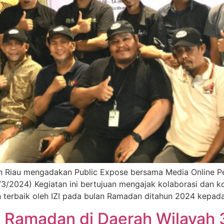
kilan Riau mengadakan Public Expose bersama Media Online P
3/2024) Kegiatan ini bertujuan mengajak kolaborasi dan ko
erbaik oleh IZI pada bulan Ramadan ditahun 2024 kepad
et Ramadan di Daerah Wilayah 