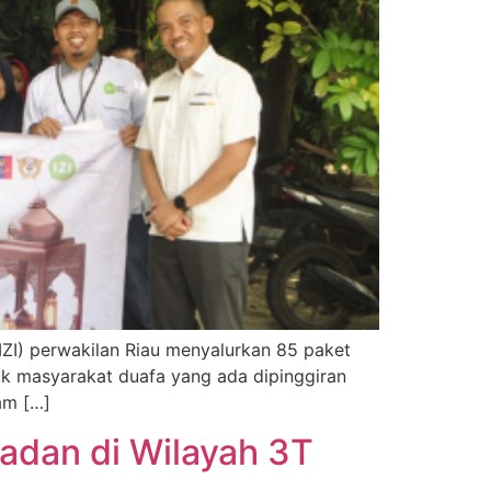
(IZI) perwakilan Riau menyalurkan 85 paket
uk masyarakat duafa yang ada dipinggiran
am […]
adan di Wilayah 3T