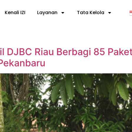
Kenali IZI
Layanan
Tata Kelola
il DJBC Riau Berbagi 85 Pak
 Pekanbaru