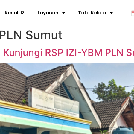
Kenali IZI
Layanan
Tata Kelola
 PLN Sumut
 Kunjungi RSP IZI-YBM PLN 