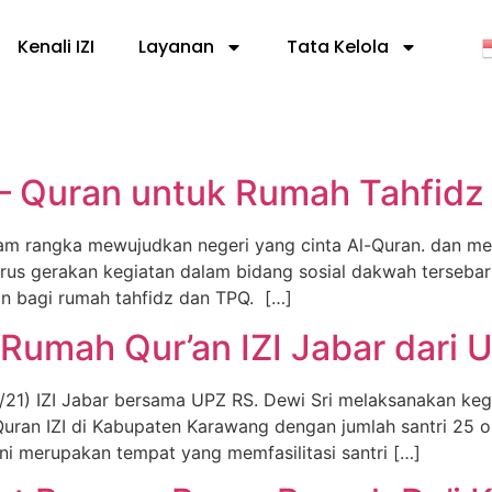
Kenali IZI
Layanan
Tata Kelola
 – Quran untuk Rumah Tahfidz
 rangka mewujudkan negeri yang cinta Al-Quran. dan men
terus gerakan kegiatan dalam bidang sosial dakwah terseba
an bagi rumah tahfidz dan TPQ. […]
Rumah Qur’an IZI Jabar dari U
21) IZI Jabar bersama UPZ RS. Dewi Sri melaksanakan keg
 Quran IZI di Kabupaten Karawang dengan jumlah santri 25
ini merupakan tempat yang memfasilitasi santri […]