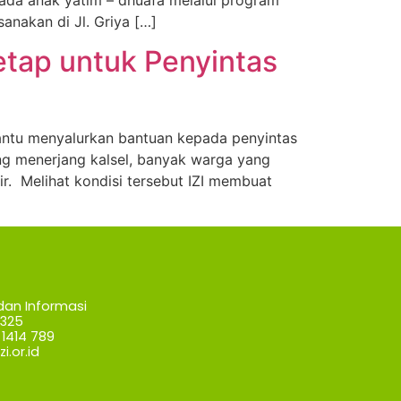
ada anak yatim – dhuafa melalui program
nakan di Jl. Griya […]
etap untuk Penyintas
antu menyalurkan bantuan kepada penyintas
ang menerjang kalsel, banyak warga yang
r. Melihat kondisi tersebut IZI membuat
dan Informasi
7325
1414 789
i.or.id