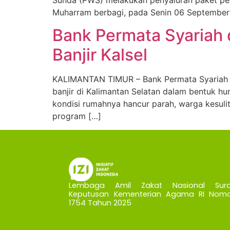
Sunda (PWS) melakukan penyaluran paket per
Muharram berbagi, pada Senin 06 September 2
Bank Permata Syariah 
Banjir Kalsel
KALIMANTAN TIMUR – Bank Permata Syariah b
banjir di Kalimantan Selatan dalam bentuk h
kondisi rumahnya hancur parah, warga kesul
program […]
Lembaga Amil Zakat Nasional Sura
Keputusan Kementerian Agama RI Nomo
1754 Tahun 2025