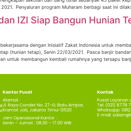
lengkapan sekolah dan uang tunai sebanyak 45 paket kep
021. Penyaluran program Muharam berbagi saat ini dilaksa
dan IZI Siap Bangun Hunian T
ekerjasama dengan Inisiatif Zakat Indonesia untuk memb
untap (hunian tetap), Senin 22/03/2021. Pasca banjir band
itan untuk membangun kembali rumahnya yang tersapu banji
Kantor Pusat
Kontak
Alamat :
Pusat Layanan 
Jl. Raya Condet No. 27-G, Batu Ampar,
Tel: (021) 8778 
t
Kramat Jati, Jakarta Timur 13520
Whatsapp: 0812 
r
E-mail:
salam@iz
Jam Operasional Kantor :
Senin – Jumat : 08.30 – 17.00 WIB