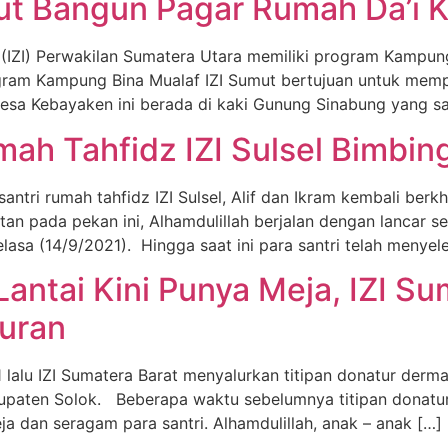
mut Bangun Pagar Rumah Da’i 
 (IZI) Perwakilan Sumatera Utara memiliki program Kampun
ram Kampung Bina Mualaf IZI Sumut bertujuan untuk memp
a Kebayaken ini berada di kaki Gunung Sinabung yang san
ah Tahfidz IZI Sulsel Bimbing
tri rumah tahfidz IZI Sulsel, Alif dan Ikram kembali berk
an pada pekan ini, Alhamdulillah berjalan dengan lancar se
Selasa (14/9/2021). Hingga saat ini para santri telah menyel
Lantai Kini Punya Meja, IZI S
Quran
lu IZI Sumatera Barat menyalurkan titipan donatur derma
upaten Solok. Beberapa waktu sebelumnya titipan donatur t
ja dan seragam para santri. Alhamdulillah, anak – anak […]