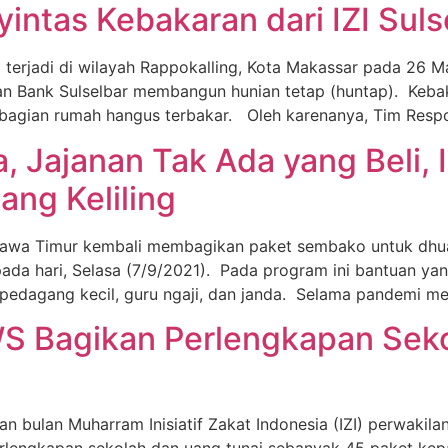
intas Kebakaran dari IZI Suls
adi di wilayah Rappokalling, Kota Makassar pada 26 Maret 
gan Bank Sulselbar membangun hunian tetap (huntap). Keb
 bagian rumah hangus terbakar. Oleh karenanya, Tim Respo
 Jajanan Tak Ada yang Beli, I
ng Keliling
I) Jawa Timur kembali membagikan paket sembako untuk dh
ada hari, Selasa (7/9/2021). Pada program ini bantuan y
pedagang kecil, guru ngaji, dan janda. Selama pandemi me
S Bagikan Perlengkapan Seko
ulan Muharram Inisiatif Zakat Indonesia (IZI) perwakil