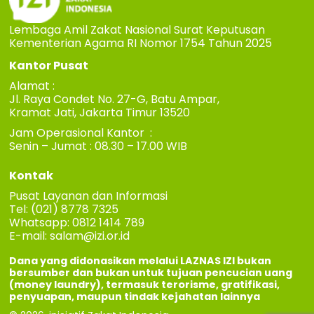
Lembaga Amil Zakat Nasional Surat Keputusan
Kementerian Agama RI Nomor 1754 Tahun 2025
Kantor Pusat
Alamat :
Jl. Raya Condet No. 27-G, Batu Ampar,
Kramat Jati, Jakarta Timur 13520
Jam Operasional Kantor :
Senin – Jumat : 08.30 – 17.00 WIB
Kontak
Pusat Layanan dan Informasi
Tel: (021) 8778 7325
Whatsapp: 0812 1414 789
E-mail:
salam@izi.or.id
Dana yang didonasikan melalui LAZNAS IZI bukan
bersumber dan bukan untuk tujuan pencucian uang
(money laundry), termasuk terorisme, gratifikasi,
penyuapan, maupun tindak kejahatan lainnya