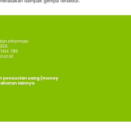
ng merasakan dampak gempa tersebut.
dan Informasi
7325
1414 789
i.or.id
an pencucian uang (money
jahatan lainnya