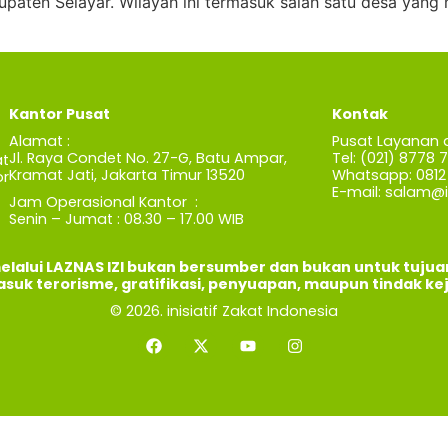
paten Selayar. Wilayah ini termasuk salah satu desa ya
Kantor Pusat
Kontak
Alamat :
Pusat Layanan 
Jl. Raya Condet No. 27-G, Batu Ampar,
Tel: (021) 8778 
t
Kramat Jati, Jakarta Timur 13520
Whatsapp: 0812 
r
E-mail:
salam@iz
Jam Operasional Kantor :
Senin – Jumat : 08.30 – 17.00 WIB
elalui LAZNAS IZI bukan bersumber dan bukan untuk tuju
asuk terorisme, gratifikasi, penyuapan, maupun tindak ke
© 2026. inisiatif Zakat Indonesia