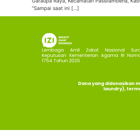
Garaupa Raya, Kecamatan Passilambena, Kabu
“Sampai saat ini […]
Lembaga Amil Zakat Nasional Sura
Keputusan Kementerian Agama RI Nomo
1754 Tahun 2025
Dana yang didonasikan m
laundry), term