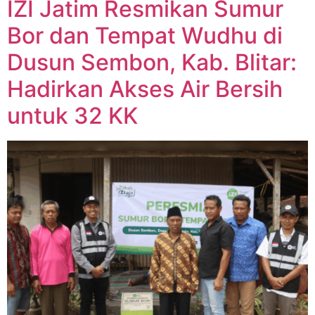
IZI Jatim Resmikan Sumur
Bor dan Tempat Wudhu di
Dusun Sembon, Kab. Blitar:
Hadirkan Akses Air Bersih
untuk 32 KK