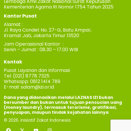
Lembaga Amil Zakat Nasional Surat Keputusan
Kementerian Agama RI Nomor 1754 Tahun 2025
Kantor Pusat
Alamat :
Jl. Raya Condet No. 27-G, Batu Ampar,
Kramat Jati, Jakarta Timur 13520
Jam Operasional Kantor :
Senin – Jumat : 08.30 – 17.00 WIB
Kontak
Pusat Layanan dan Informasi
Tel: (021) 8778 7325
Whatsapp: 0812 1414 789
E-mail:
salam@izi.or.id
Dana yang didonasikan melalui LAZNAS IZI bukan
bersumber dan bukan untuk tujuan pencucian uang
(money laundry), termasuk terorisme, gratifikasi,
penyuapan, maupun tindak kejahatan lainnya
© 2026. inisiatif Zakat Indonesia