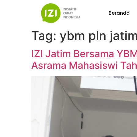
Beranda
Tag:
ybm pln jati
IZI Jatim Bersama YB
Asrama Mahasiswi Tah