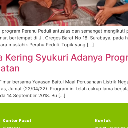
 program Perahu Peduli antusias dan semangat mengikuti 
, bertempat di Jl. Greges Barat No 18, Surabaya, pada har
ra mustahik Perahu Peduli. Topik yang […]
 Kering Syukuri Adanya Prog
atan
imur bersama Yayasan Baitul Maal Perusahaan Listrik Neg
, Jumat (22/04/22). Program ini telah cukup lama berjala
pada 14 September 2018. Bu […]
Kantor Pusat
Kontak