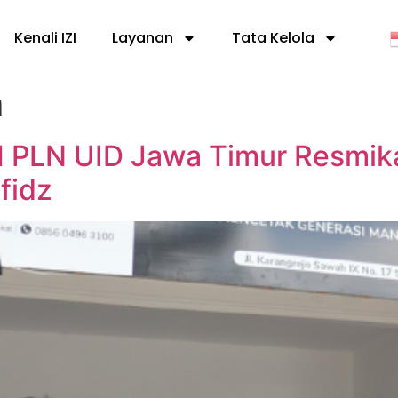
Kenali IZI
Layanan
Tata Kelola
m
M PLN UID Jawa Timur Resmik
fidz