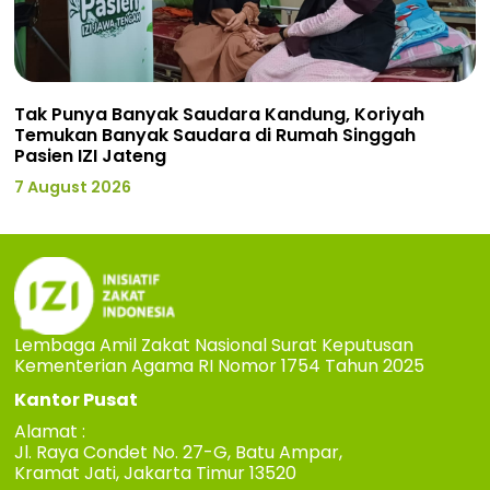
Tak Punya Banyak Saudara Kandung, Koriyah
Temukan Banyak Saudara di Rumah Singgah
Pasien IZI Jateng
7 August 2026
Lembaga Amil Zakat Nasional Surat Keputusan
Kementerian Agama RI Nomor 1754 Tahun 2025
Kantor Pusat
Alamat :
Jl. Raya Condet No. 27-G, Batu Ampar,
Kramat Jati, Jakarta Timur 13520