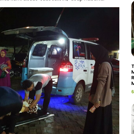
T
R
M
6