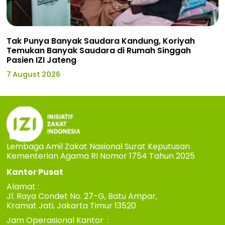
Tak Punya Banyak Saudara Kandung, Koriyah
Temukan Banyak Saudara di Rumah Singgah
Pasien IZI Jateng
7 August 2026
Lembaga Amil Zakat Nasional Surat Keputusan
Kementerian Agama RI Nomor 1754 Tahun 2025
Kantor Pusat
Alamat :
Jl. Raya Condet No. 27-G, Batu Ampar,
Kramat Jati, Jakarta Timur 13520
Jam Operasional Kantor :