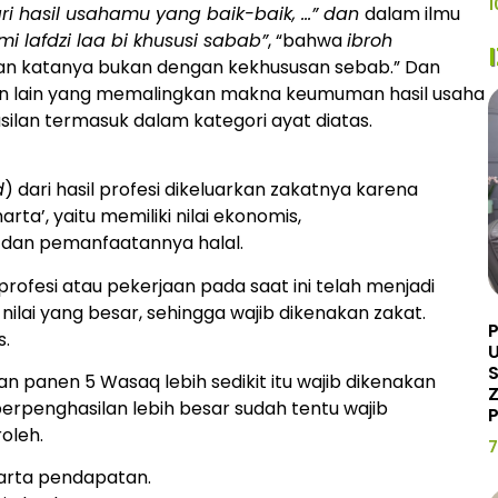
1
ri hasil usahamu yang baik-baik, …” dan
dalam ilmu
mi lafdzi laa bi khususi sabab”
, “bahwa
ibroh
an katanya bukan dengan kekhususan sebab.” Dan
gan lain yang memalingkan makna keumuman hasil usaha
asilan termasuk dalam kategori ayat diatas.
d
) dari hasil profesi dikeluarkan zakatnya karena
arta’, yaitu memiliki nilai ekonomis,
, dan pemanfaatannya halal.
rofesi atau pekerjaan pada saat ini telah menjadi
ilai yang besar, sehingga wajib dikenakan zakat.
s.
U
n panen 5 Wasaq lebih sedikit itu wajib dikenakan
Z
erpenghasilan lebih besar sudah tentu wajib
P
oleh.
7
harta pendapatan.