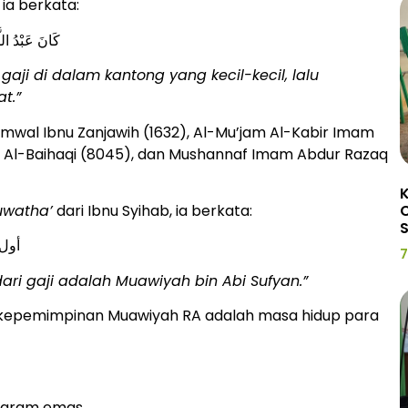
ia berkata:
كَانَ عَبْدُ اللَ
aji di dalam kantong yang kecil-kecil, lalu
t.”
mwal Ibnu Zanjawih (1632), Al-Mu’jam Al-Kabir Imam
m Al-Baihaqi (8045), dan Mushannaf Imam Abdur Razaq
K
watha’
dari Ibnu Syihab, ia berkata:
C
أول 
7
ri gaji adalah Muawiyah bin Abi Sufyan.”
 kepemimpinan Muawiyah RA adalah masa hidup para
5 gram emas.