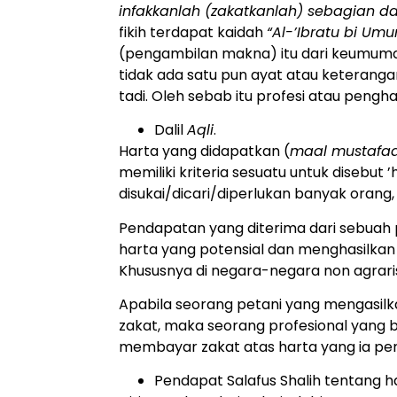
infakkanlah (zakatkanlah) sebagian da
fikih terdapat kaidah
“Al-’Ibratu bi Umu
(pengambilan makna) itu dari keumum
tidak ada satu pun ayat atau keteran
tadi. Oleh sebab itu profesi atau pengh
Dalil
Aqli
.
Harta yang didapatkan (
maal mustafa
memiliki kriteria sesuatu untuk disebut ’h
disukai/dicari/diperlukan banyak orang
Pendapatan yang diterima dari sebuah p
harta yang potensial dan menghasilkan n
Khususnya di negara-negara non agrari
Apabila seorang petani yang mengasilka
zakat, maka seorang profesional yang b
membayar zakat atas harta yang ia per
Pendapat Salafus Shalih tentang 