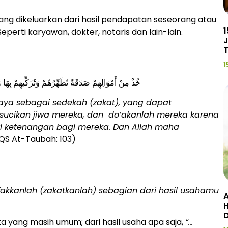
ng dikeluarkan dari hasil pendapatan seseorang atau
1
eperti karyawan, dokter, notaris dan lain-lain.
J
1
خُذْ مِنْ أَمْوَالِهِمْ صَدَقَةً تُطَهِّرُهُمْ وَتُزَكِّيهِمْ بِهَا
kaya sebagai sedekah (zakat), yang dapat
ucikan jiwa mereka, dan do’akanlah mereka karena
 ketenangan bagi mereka. Dan Allah maha
QS At-Taubah: 103)
akkanlah (zakatkanlah) sebagian dari hasil usahamu
A
)
H
a yang masih umum; dari hasil usaha apa saja,
“…