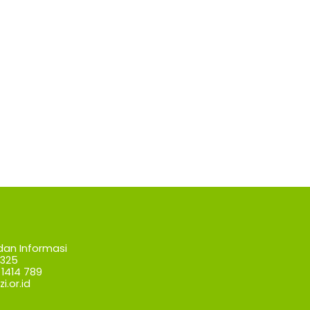
dan Informasi
7325
1414 789
i.or.id