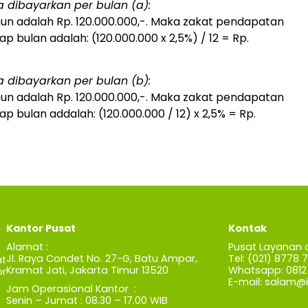
ka dibayarkan per bulan (a):
un adalah Rp. 120.000.000,-. Maka zakat pendapatan
p bulan adalah: (120.000.000 x 2,5%) / 12 = Rp.
ka dibayarkan per bulan (b):
un adalah Rp. 120.000.000,-. Maka zakat pendapatan
p bulan addalah: (120.000.000 / 12) x 2,5% = Rp.
Kantor Pusat
Kontak
Alamat :
Pusat Layanan 
Jl. Raya Condet No. 27-G, Batu Ampar,
Tel: (021) 8778 
t
Kramat Jati, Jakarta Timur 13520
Whatsapp: 0812 
r
E-mail:
salam@iz
Jam Operasional Kantor :
Senin – Jumat : 08.30 – 17.00 WIB