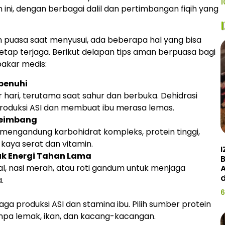
1
i, dengan berbagai dalil dan pertimbangan fiqih yang
an puasa saat menyusui, ada beberapa hal yang bisa
tetap terjaga. Berikut delapan tips aman berpuasa bagi
pakar medis:
penuhi
er hari, terutama saat sahur dan berbuka. Dehidrasi
oduksi ASI dan membuat ibu merasa lemas.
Seimbang
mengandung karbohidrat kompleks, protein tinggi,
 kaya serat dan vitamin.
I
uk Energi Tahan Lama
, nasi merah, atau roti gandum untuk menjaga
A
d
a.
6
ga produksi ASI dan stamina ibu. Pilih sumber protein
 tanpa lemak, ikan, dan kacang-kacangan.