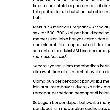
keputusan untuk berpuasa menjadi dilem
tetapi di sisi lain, kebutuhan nutrisi i
hati.
Menurut American Pregnancy Associatio
sekitar 500–700 kkal per hari dibandin
memerlukan lebih banyak cairan dan nutr
dan mineral. Jika asupan nutrisi tidak t
sementara produksi ASI bisa berkuran
mamaschoice.id)
Secara syariat, Islam memberikan kerin
dikhawatirkan akan membahayakan dir
Ulama pun berpendapat bahwa ibu men
lain atau membayar fidyah jika tidak 
terdapat perbedaan pendapat di kala
Sebagian berpendapat bahwa ibu meny
pendapat lain mewajibkan qadha saja,