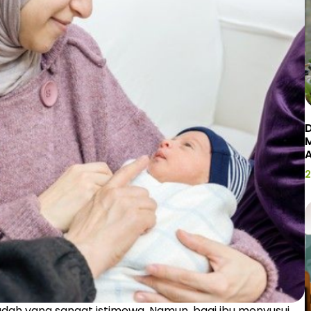
D
2
dah yang sangat istimewa. Namun, bagi ibu menyusui,