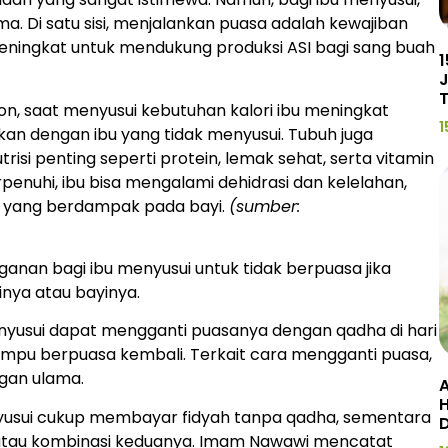
a. Di satu sisi, menjalankan puasa adalah kewajiban
bu meningkat untuk mendukung produksi ASI bagi sang buah
1
J
n, saat menyusui kebutuhan kalori ibu meningkat
1
gkan dengan ibu yang tidak menyusui. Tubuh juga
isi penting seperti protein, lemak sehat, serta vitamin
erpenuhi, ibu bisa mengalami dehidrasi dan kelelahan,
g, yang berdampak pada bayi.
(sumber:
ganan bagi ibu menyusui untuk tidak berpuasa jika
inya atau bayinya.
yusui dapat mengganti puasanya dengan qadha di hari
mampu berpuasa kembali. Terkait cara mengganti puasa,
ngan ulama.
A
H
usui cukup membayar fidyah tanpa qadha, sementara
 atau kombinasi keduanya. Imam Nawawi mencatat