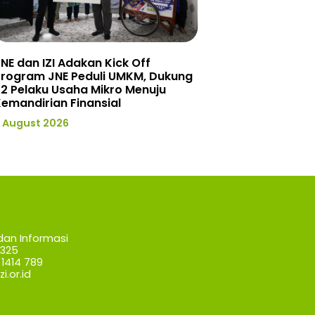
NE dan IZI Adakan Kick Off
Program JNE Peduli UMKM, Dukung
2 Pelaku Usaha Mikro Menuju
emandirian Finansial
 August 2026
dan Informasi
7325
1414 789
i.or.id