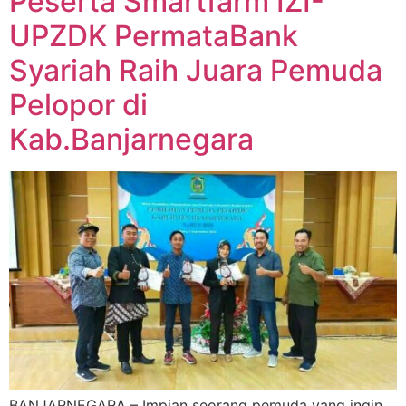
Peserta Smartfarm IZI-
UPZDK PermataBank
Syariah Raih Juara Pemuda
Pelopor di
Kab.Banjarnegara
BANJARNEGARA – Impian seorang pemuda yang ingin