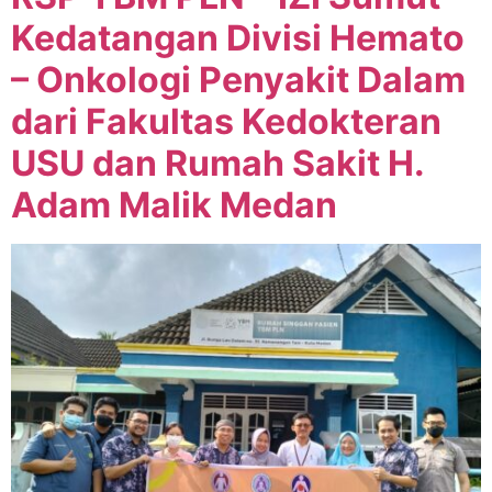
Kedatangan Divisi Hemato
– Onkologi Penyakit Dalam
dari Fakultas Kedokteran
USU dan Rumah Sakit H.
Adam Malik Medan