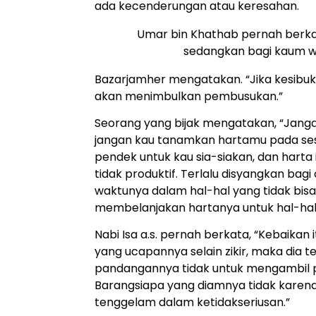
ada kecenderungan atau keresahan.
Umar bin Khathab pernah berkata,
sedangkan bagi kaum w
Bazarjamher mengatakan. “Jika kesibu
akan menimbulkan pembusukan.”
Seorang yang bijak mengatakan, “Janga
jangan kau tanamkan hartamu pada sesua
pendek untuk kau sia-siakan, dan harta 
tidak produktif. Terlalu disyangkan ba
waktunya dalam hal-hal yang tidak bis
membelanjakan hartanya untuk hal-hal 
Nabi Isa a.s. pernah berkata, “Kebaikan 
yang ucapannya selain zikir, maka dia 
pandangannya tidak untuk mengambil pe
Barangsiapa yang diamnya tidak karena
tenggelam dalam ketidakseriusan.”