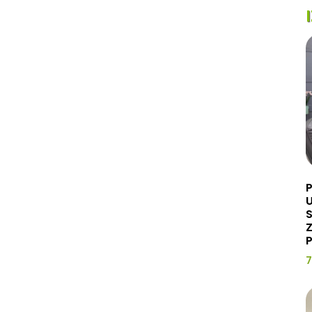
U
Z
P
7