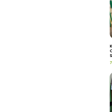
K
C
7