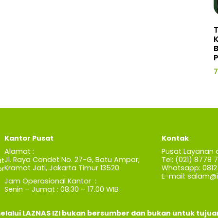
P
7
Kantor Pusat
Kontak
Alamat :
Pusat Layanan 
Jl. Raya Condet No. 27-G, Batu Ampar,
Tel: (021) 8778 
t
Kramat Jati, Jakarta Timur 13520
Whatsapp: 0812 
r
E-mail:
salam@iz
Jam Operasional Kantor :
Senin – Jumat : 08.30 – 17.00 WIB
elalui LAZNAS IZI bukan bersumber dan bukan untuk tuju