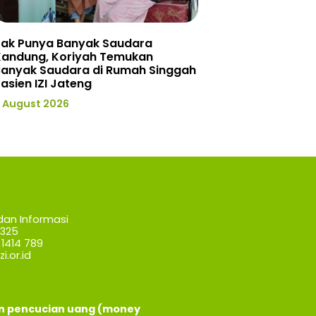
Tak Punya Banyak Saudara
Kandung, Koriyah Temukan
Banyak Saudara di Rumah Singgah
asien IZI Jateng
 August 2026
dan Informasi
7325
1414 789
i.or.id
an pencucian uang (money