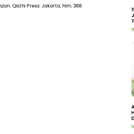
hzan.
Qisthi Press: Jakarta. hlm. 388
1
J
1
A
H
1