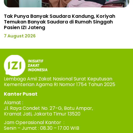
Tak Punya Banyak Saudara Kandung, Koriyah
Temukan Banyak Saudara di Rumah Singgah
Pasien IZI Jateng
7 August 2026
Lembaga Amil Zakat Nasional Surat Keputusan
Kementerian Agama RI Nomor 1754 Tahun 2025
Kantor Pusat
Alamat :
Jl. Raya Condet No. 27-G, Batu Ampar,
Kramat Jati, Jakarta Timur 13520
Jam Operasional Kantor :
Senin – Jumat : 08.30 – 17.00 WIB