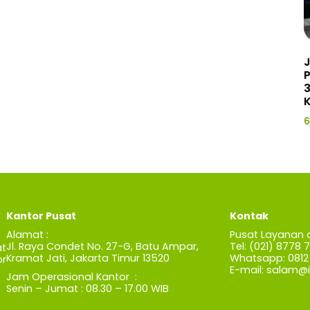
J
3
K
6
Kantor Pusat
Kontak
Alamat :
Pusat Layanan 
Jl. Raya Condet No. 27-G, Batu Ampar,
Tel: (021) 8778 
t
Kramat Jati, Jakarta Timur 13520
Whatsapp: 0812 
r
E-mail:
salam@iz
Jam Operasional Kantor :
Senin – Jumat : 08.30 – 17.00 WIB