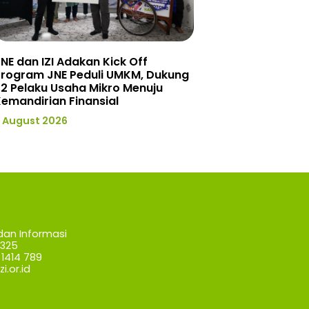
NE dan IZI Adakan Kick Off
Program JNE Peduli UMKM, Dukung
2 Pelaku Usaha Mikro Menuju
emandirian Finansial
 August 2026
dan Informasi
7325
1414 789
i.or.id