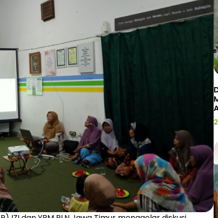
D
2
P) IZI dan YBM PLN Jawa Timur menggelar diskusi