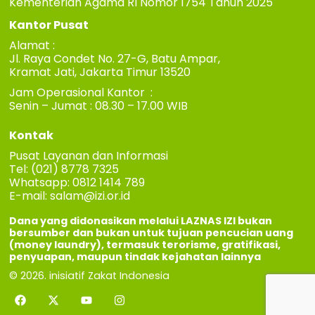
Kementerian Agama RI Nomor 1754 Tahun 2025
Kantor Pusat
Alamat :
Jl. Raya Condet No. 27-G, Batu Ampar,
Kramat Jati, Jakarta Timur 13520
Jam Operasional Kantor :
Senin – Jumat : 08.30 – 17.00 WIB
Kontak
Pusat Layanan dan Informasi
Tel: (021) 8778 7325
Whatsapp: 0812 1414 789
E-mail:
salam@izi.or.id
Dana yang didonasikan melalui LAZNAS IZI bukan
bersumber dan bukan untuk tujuan pencucian uang
(money laundry), termasuk terorisme, gratifikasi,
penyuapan, maupun tindak kejahatan lainnya
© 2026. inisiatif Zakat Indonesia